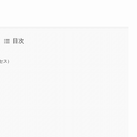
目次
クセス）